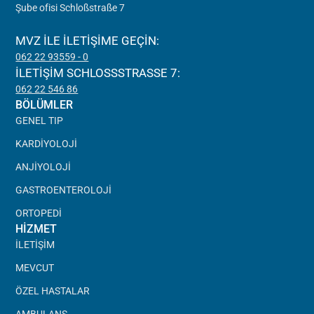
Şube ofisi Schloßstraße 7
MVZ ILE ILETIŞIME GEÇIN:
062 22 93559 - 0
İLETIŞIM SCHLOSSSTRASSE 7:
062 22 546 86
BÖLÜMLER
GENEL TIP
KARDIYOLOJI
ANJIYOLOJI
GASTROENTEROLOJI
ORTOPEDI
HIZMET
İLETIŞIM
MEVCUT
ÖZEL HASTALAR
AMBULANS