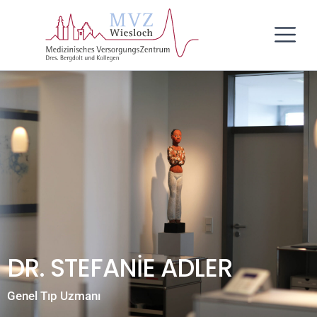
İçeriğe
geç
atla
DR. STEFANIE ADLER
Genel Tıp Uzmanı