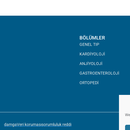
BÖLÜMLER
GENEL TIP
KARDIYOLOJI
ANJIYOLOJI
GASTROENTEROLOJI
ORTOPEDI
Web
damga
Veri koruması
sorumluluk reddi