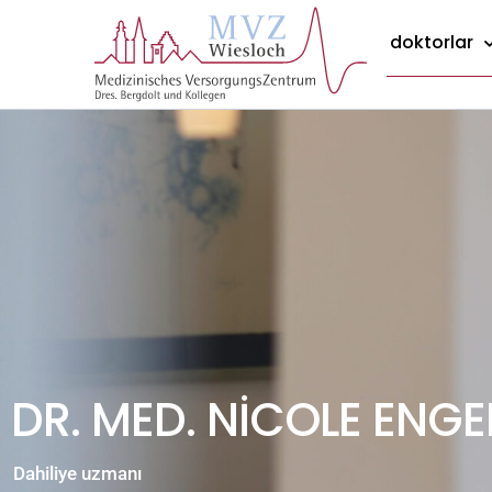
İçeriğe
geç
atla
doktorlar
DR. MED. NICOLE ENGE
Dahiliye uzmanı