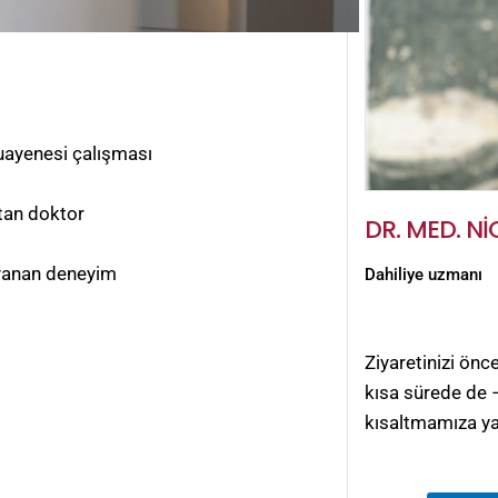
muayenesi çalışması
stan doktor
DR. MED. N
dayanan deneyim
Dahiliye uzmanı
Ziyaretinizi ön
kısa sürede de 
kısaltmamıza ya