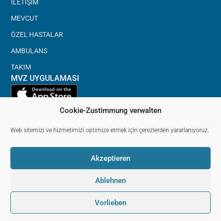
İLETIŞIM
MEVCUT
ÖZEL HASTALAR
AMBULANS
TAKIM
MVZ UYGULAMASI
Cookie-Zustimmung verwalten
Web sitemizi ve hizmetimizi optimize etmek için çerezlerden yararlanıyoruz.
Akzeptieren
damga
Veri koruması
Ablehnen
sorumluluk reddi
© 2026 MVZ Wiesloch. Tüm hakları saklıdır.
Vorlieben