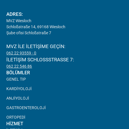
ADRES:
MVZ Wiesloch
Schloßstraße 14, 69168 Wiesloch
Şube ofisi Schloßstraße 7
MVZ ILE ILETIŞIME GEÇIN:
062 22 93559 - 0
İLETIŞIM SCHLOSSSTRASSE 7:
062 22 546 86
BÖLÜMLER
GENEL TIP
KARDIYOLOJI
ANJIYOLOJI
GASTROENTEROLOJI
ORTOPEDI
HIZMET