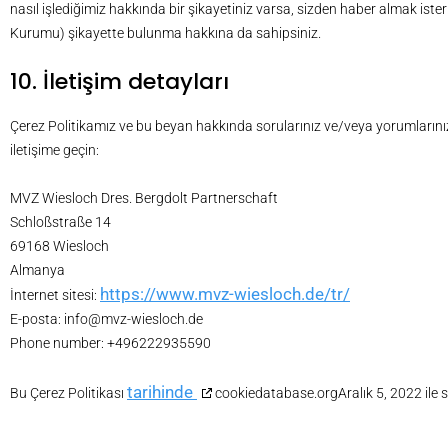
nasıl işlediğimiz hakkında bir şikayetiniz varsa, sizden haber almak i
Kurumu) şikayette bulunma hakkına da sahipsiniz.
10. İletişim detayları
Çerez Politikamız ve bu beyan hakkında sorularınız ve/veya yorumlarınız iç
iletişime geçin:
MVZ Wiesloch Dres. Bergdolt Partnerschaft
Schloßstraße 14
69168 Wiesloch
Almanya
https://www.mvz-wiesloch.de/tr/
İnternet sitesi:
E-posta:
info@
mvz-wiesloch.de
Phone number: +496222935590
tarihinde
Bu Çerez Politikası
cookiedatabase.orgAralık 5, 2022 ile s