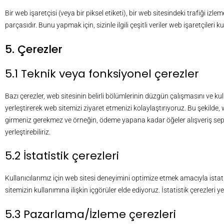
Bir web işaretçisi (veya bir piksel etiketi), bir web sitesindeki trafiği iz
parçasıdır. Bunu yapmak için, sizinle ilgili çeşitli veriler web işaretçileri k
5. Çerezler
5.1 Teknik veya fonksiyonel çerezler
Bazı çerezler, web sitesinin belirli bölümlerinin düzgün çalışmasını ve kulla
yerleştirerek web sitemizi ziyaret etmenizi kolaylaştırıyoruz. Bu şekilde, 
girmeniz gerekmez ve örneğin, ödeme yapana kadar öğeler alışveriş sepeti
yerleştirebiliriz.
5.2 İstatistik çerezleri
Kullanıcılarımız için web sitesi deneyimini optimize etmek amacıyla istatist
sitemizin kullanımına ilişkin içgörüler elde ediyoruz. İstatistik çerezleri ye
5.3 Pazarlama/İzleme çerezleri