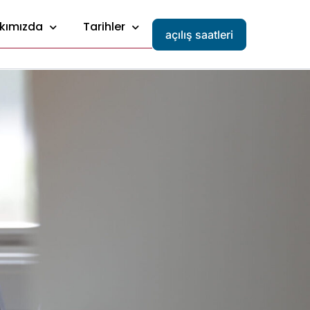
kımızda
Tarihler
açılış saatleri