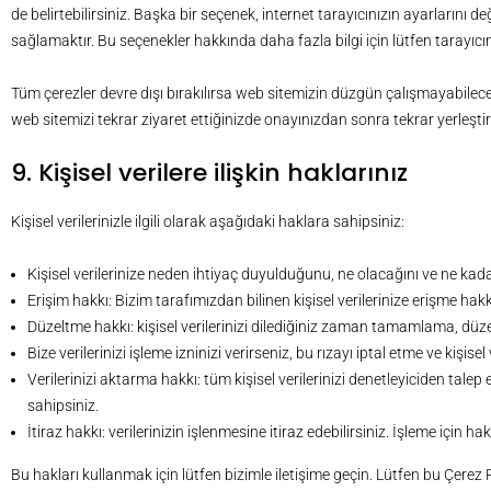
de belirtebilirsiniz. Başka bir seçenek, internet tarayıcınızın ayarlarını de
sağlamaktır. Bu seçenekler hakkında daha fazla bilgi için lütfen tarayıc
Tüm çerezler devre dışı bırakılırsa web sitemizin düzgün çalışmayabileceğ
web sitemizi tekrar ziyaret ettiğinizde onayınızdan sonra tekrar yerleştiri
9. Kişisel verilere ilişkin haklarınız
Kişisel verilerinizle ilgili olarak aşağıdaki haklara sahipsiniz:
Kişisel verilerinize neden ihtiyaç duyulduğunu, ne olacağını ve ne kad
Erişim hakkı: Bizim tarafımızdan bilinen kişisel verilerinize erişme hak
Düzeltme hakkı: kişisel verilerinizi dilediğiniz zaman tamamlama, düz
Bize verilerinizi işleme izninizi verirseniz, bu rızayı iptal etme ve kişisel 
Verilerinizi aktarma hakkı: tüm kişisel verilerinizi denetleyiciden ta
sahipsiniz.
İtiraz hakkı: verilerinizin işlenmesine itiraz edebilirsiniz. İşleme için
Bu hakları kullanmak için lütfen bizimle iletişime geçin. Lütfen bu Çerez Pol