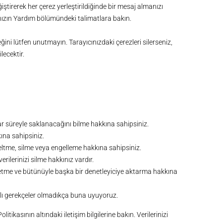
ğiştirerek her çerez yerleştirildiğinde bir mesaj almanızı
ınızın Yardım bölümündeki talimatlara bakın.
ini lütfen unutmayın. Tarayıcınızdaki çerezleri silerseniz,
lecektir.
ar süreyle saklanacağını bilme hakkına sahipsiniz.
kına sahipsiniz.
eltme, silme veya engelleme hakkına sahipsiniz.
verilerinizi silme hakkınız vardır.
lep etme ve bütünüyle başka bir denetleyiciye aktarma hakkına
 haklı gerekçeler olmadıkça buna uyuyoruz.
itikasının altındaki iletişim bilgilerine bakın. Verilerinizi