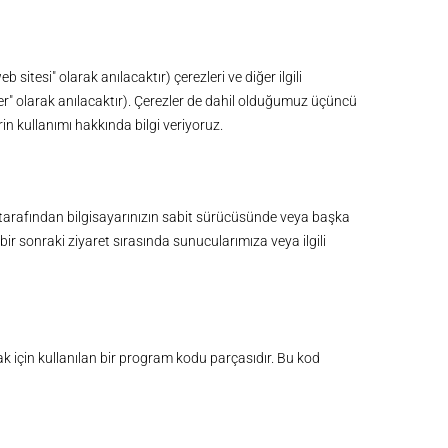
service
service
service
service
service
service
service
service
service
elementor
wistia
complianz
wpml
wordpress
wordfence
google-
matomo
Çeşitli
recaptcha
 sitesi" olarak anılacaktır) çerezleri ve diğer ilgili
zler" olarak anılacaktır). Çerezler de dahil olduğumuz üçüncü
in kullanımı hakkında bilgi veriyoruz.
nız tarafından bilgisayarınızın sabit sürücüsünde veya başka
bir sonraki ziyaret sırasında sunucularımıza veya ilgili
 için kullanılan bir program kodu parçasıdır. Bu kod