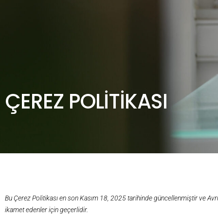
ÇEREZ POLITIKASI
Bu Çerez Politikası en son Kasım 18, 2025 tarihinde güncellenmiştir ve Avr
ikamet edenler için geçerlidir.