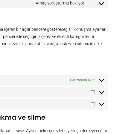
Amaç soruşturma bekliyor
ama içeren bir açılır pencere göstereceğiz. "Konuşma ayarları"
ır pencerede seçtiğiniz çerez ve eklenti kategorilerini
mını devre dışı bırakabilirsiniz, ancak web sitemizin artık
Her zaman aktif
rakma ve silme
anabilirsiniz. Ayrıca belirli çerezlerin yerleştirilemeyeceğini