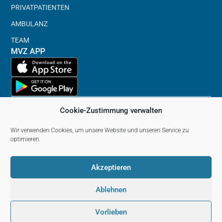
PRIVATPATIENTEN
AMBULANZ
TEAM
MVZ APP
Cookie-Zustimmung verwalten
Wir verwenden Cookies, um unsere Website und unseren Service zu
Impressum
optimieren.
Datenschutzerklärung
Akzeptieren
Haftungsausschluss
Ablehnen
(Disclaimer)
© 2026 MVZ Wiesloch. All rights reserved.
Vorlieben